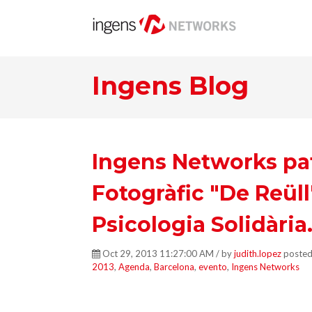
Ingens Blog
Ingens Networks pa
Fotogràfic "De Reüll"
Psicologia Solidària
Oct 29, 2013 11:27:00 AM / by
judith.lopez
posted
2013
,
Agenda
,
Barcelona
,
evento
,
Ingens Networks