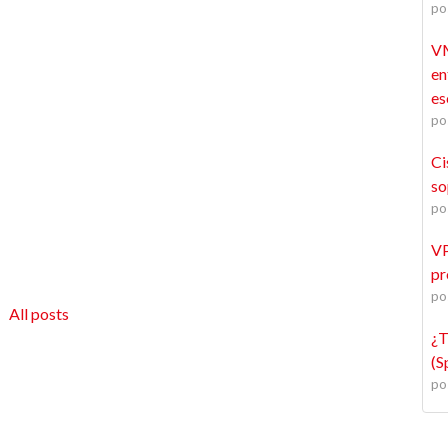
po
VM
en
es
po
Ci
so
po
VP
pr
po
All posts
¿T
(S
po