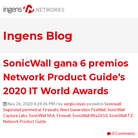
Ingens Blog
SonicWall gana 6 premios
Network Product Guide’s
2020 IT World Awards
Nov 26, 2020 4:24:36 PM / by
sergio.reyes
posted in
Sonicwall
,
Seguridad perimetral
,
Firewalls
,
Next Generation FireWall
,
SonicWall
Capture Labs
,
SonicWall NSA
,
Firewall
,
SonicWall NSa2650
,
SonicWall TZ
,
Network Product Guide
0 Comments