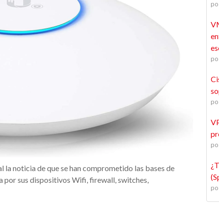
po
VM
en
es
po
Ci
so
po
VP
pr
po
¿T
l la noticia de que se han comprometido las bases de
(S
 por sus dispositivos Wifi, firewall, switches,
po