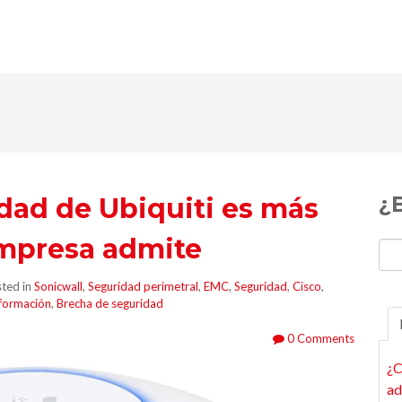
¿
dad de Ubiquiti es más
empresa admite
ted in
Sonicwall
,
Seguridad perimetral
,
EMC
,
Seguridad
,
Cisco
,
formación
,
Brecha de seguridad
0 Comments
¿C
ad