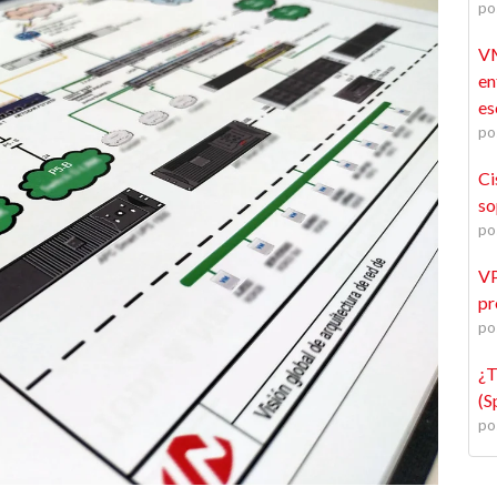
po
VM
en
es
po
Ci
so
po
VP
pr
po
¿T
(S
po