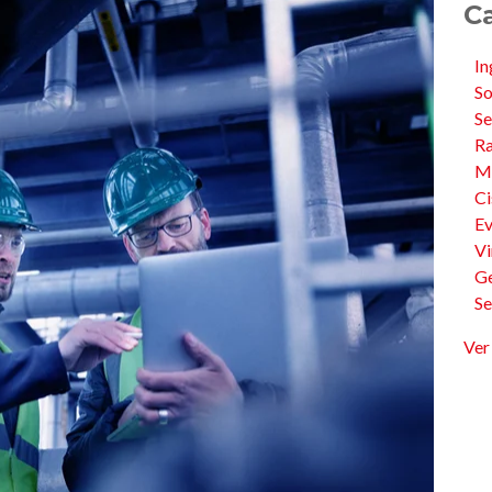
C
I
So
Se
R
M
C
E
Vi
G
S
Ver