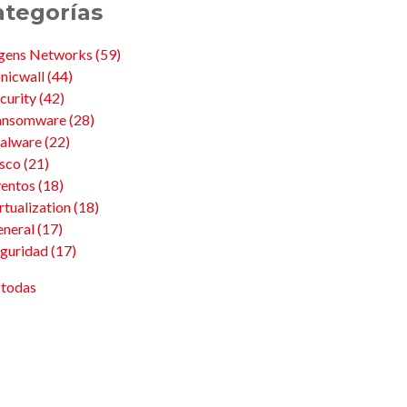
ategorías
ngens Networks
(59)
nicwall
(44)
curity
(42)
ansomware
(28)
alware
(22)
isco
(21)
ventos
(18)
rtualization
(18)
eneral
(17)
eguridad
(17)
 todas