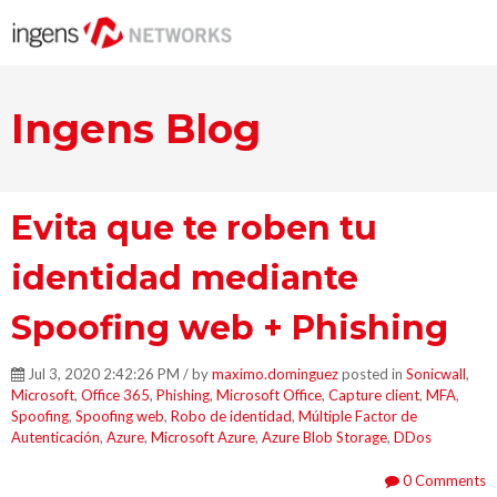
Ingens Blog
Evita que te roben tu
identidad mediante
Spoofing web + Phishing
Jul 3, 2020 2:42:26 PM / by
maximo.dominguez
posted in
Sonicwall
,
Microsoft
,
Office 365
,
Phishing
,
Microsoft Office
,
Capture client
,
MFA
,
Spoofing
,
Spoofing web
,
Robo de identidad
,
Múltiple Factor de
Autenticación
,
Azure
,
Microsoft Azure
,
Azure Blob Storage
,
DDos
0 Comments