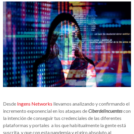
Desde
Ingens Networks
llevamos analizando y confirmando el
incremento exponencial en los ataques de
Ciberdelincuentes
con
la intención de conseguir tus credenciales de las diferentes
plataformas y portales a los que habitualmente la gente está
suscrita, y que con esta pandemia y el giro absoluto al