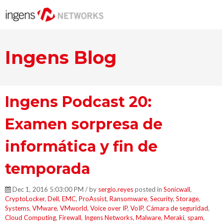
Ingens Blog
Ingens Podcast 20:
Examen sorpresa de
informática y fin de
temporada
Dec 1, 2016 5:03:00 PM / by
sergio.reyes
posted in
Sonicwall
,
CryptoLocker
,
Dell
,
EMC
,
ProAssist
,
Ransomware
,
Security
,
Storage
,
Systems
,
VMware
,
VMworld
,
Voice over IP
,
VoIP
,
Cámara de seguridad
,
Cloud Computing
,
Firewall
,
Ingens Networks
,
Malware
,
Meraki
,
spam
,